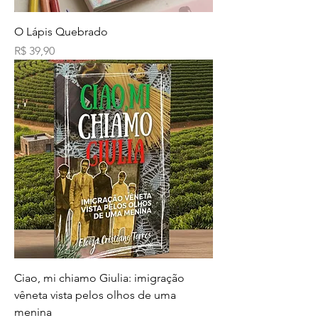
O Lápis Quebrado
Preço
R$ 39,90
Ciao, mi chiamo Giulia: imigração
vêneta vista pelos olhos de uma
menina