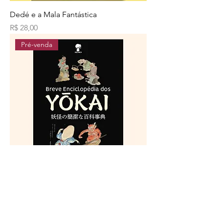
Dedé e a Mala Fantástica
Preço
R$ 28,00
Pré-venda
Breve Enciclopédia dos Yokai
Preço
R$ 53,00