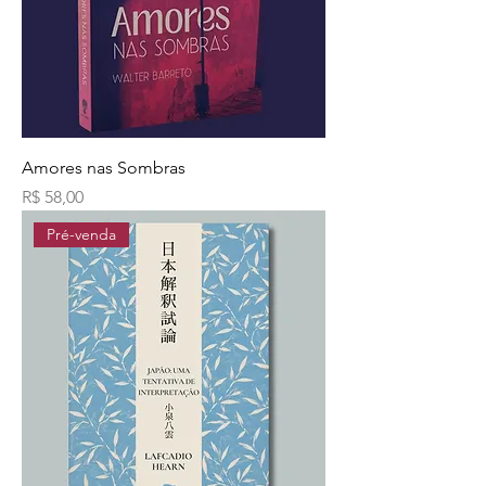
Amores nas Sombras
Preço
R$ 58,00
Pré-venda