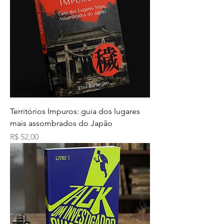
Territórios Impuros: guia dos lugares
mais assombrados do Japão
Preço
R$ 52,00