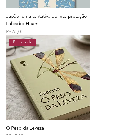
Japão: uma tentativa de interpretação -
Lafcadio Hearn
Preço
R$ 60,00
Pré-venda
O Peso da Leveza