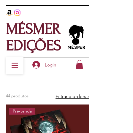
MÉSMER
EDIÇÕES
Login
44 produtos
Filtrar e ordenar
Pré-venda