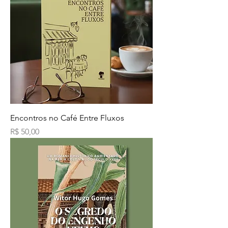
Encontros no Café Entre Fluxos
Preço
R$ 50,00