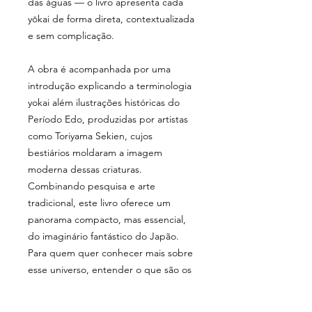
das águas — o livro apresenta cada
yōkai de forma direta, contextualizada
e sem complicação.
A obra é acompanhada por uma
introdução explicando a terminologia
yokai além ilustrações históricas do
Período Edo, produzidas por artistas
como Toriyama Sekien, cujos
bestiários moldaram a imagem
moderna dessas criaturas.
Combinando pesquisa e arte
tradicional, este livro oferece um
panorama compacto, mas essencial,
do imaginário fantástico do Japão.
Para quem quer conhecer mais sobre
esse universo, entender o que são os
yōkai, como surgiram e por que
continuam tão vivos na cultura