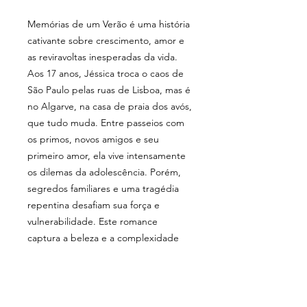
Memórias de um Verão é uma história
cativante sobre crescimento, amor e
as reviravoltas inesperadas da vida.
Aos 17 anos, Jéssica troca o caos de
São Paulo pelas ruas de Lisboa, mas é
no Algarve, na casa de praia dos avós,
que tudo muda. Entre passeios com
os primos, novos amigos e seu
primeiro amor, ela vive intensamente
os dilemas da adolescência. Porém,
segredos familiares e uma tragédia
repentina desafiam sua força e
vulnerabilidade. Este romance
captura a beleza e a complexidade
de amadurecer em meio ao
inesperado.
128 páginas