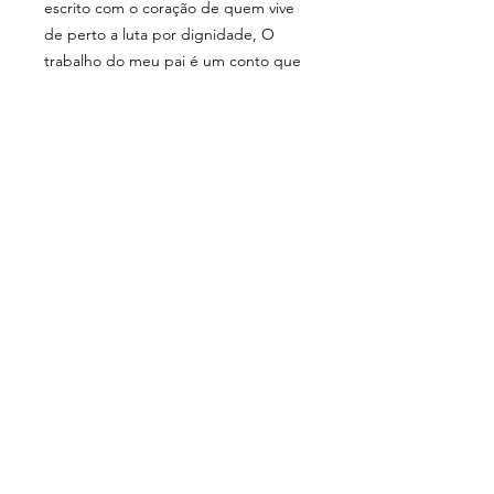
escrito com o coração de quem vive
de perto a luta por dignidade, O
trabalho do meu pai é um conto que
toca fundo. Um tributo afetuoso às
mãos que limpam, preparam, cuidam
– e constroem, nos bastidores, o
palco onde a justiça acontece.
Porque, no fim das contas, a
grandeza está nos gestos que
sustentam o dia – mesmo quando
ninguém vê.
14 x 21 cm
60 páginas