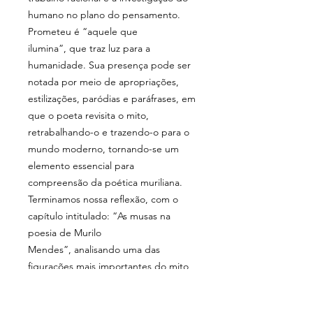
humano no plano do pensamento.
Prometeu é “aquele que
ilumina”,
que traz luz para a
humanidade
. Sua presença pode ser
notada por meio de apropriações,
estilizações, paródias e paráfrases, em
que o poeta revisita o mito,
retrabalhando-o e trazendo-o para o
mundo moderno, tornando-se um
elemento essencial para
compreensão da poética muriliana.
Terminamos nossa reflexão, com o
capítulo intitulado: “
As musas na
poesia de Murilo
Mendes”,
analisando uma das
figurações mais importantes do mito
na poética do poeta de
As
Metamorfoses
, a Musa. Portadora do